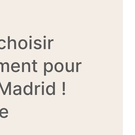
hoisir
ment pour
Madrid !
e