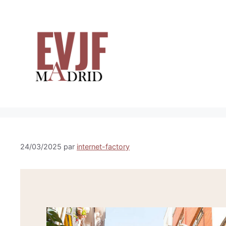
Aller
au
contenu
24/03/2025
par
internet-factory